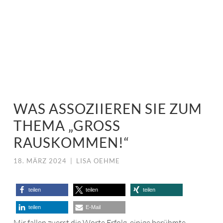
WAS ASSOZIIEREN SIE ZUM
THEMA „GROSS R
AUSKOMMEN!“
18. MÄRZ 2024
|
LISA OEHME
teilen
teilen
teilen
teilen
E-Mail
Mir fallen zuerst die Worte Erfolg, einige berühmte