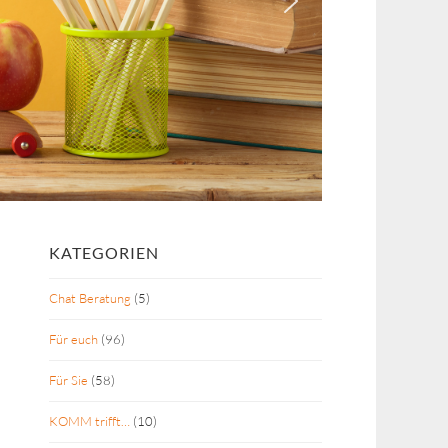
KATEGORIEN
Chat Beratung
(5)
Für euch
(96)
Für Sie
(58)
KOMM trifft…
(10)