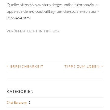
Quelle: https://www.stern.de/gesundheit/coronavirus–
tipps-aus-dem-u-boot-alltag-fuer-die-soziale-isolation-
9199464.html
VERÖFFENTLICHT IN
TIPP BOX
<
ERREICHBARKEIT
TIPPS ZUM LOBEN
>
BEITRAGS-
NAVIGATION
KATEGORIEN
Chat Beratung
(5)