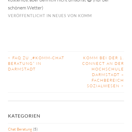
schönem Wetter)
VERÖFFENTLICHT IN
NEUES VON KOMM
<
FAQ ZU „#KOMM-CHAT
KOMM BEI DER 1.
BEITRAGS-
BERATUNG“ IN
CONNECT AN DER
DARMSTADT
HOCHSCHULE
NAVIGATION
DARMSTADT –
FACHBEREICH
SOZIALWESEN
>
KATEGORIEN
Chat Beratung
(5)